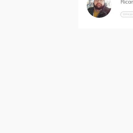
Rica
Unic