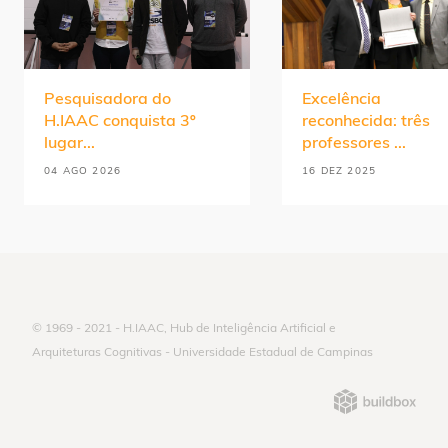
Pesquisadora do
Excelência
H.IAAC conquista 3º
reconhecida: três
lugar...
professores ...
04 AGO 2026
16 DEZ 2025
© 1969 - 2021 - H.IAAC, Hub de Inteligência Artificial e
Arquiteturas Cognitivas - Universidade Estadual de Campinas